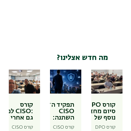
מה חדש אצלינו?
קורס DPO:
תפקיד ה־
קורס
סיום מחזור
CISO
:CISO למה
נוסף של
השתנה:
גם אחרי 58
Data
ערן שחם,
מחזורים כל
קורס DPO
קורס CISO
קורס CISO
Protectio
מסביר
קבוצה היא