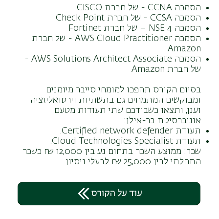
הסמכה CCNA - של חברת CISCO
הסמכה CCSA - של חברת Check Point
הסמכה NSE 4 – של חברת Fortinet
הסמכה AWS Cloud Practitioner - של חברת
Amazon
הסמכה AWS Solutions Architect Associate -
של חברת Amazon
בסיום הקורס תהפכו למומחי סייבר מיומנים
ומבוקשים המתמחים גם בתשתיות וירטואליזציה
וענן, ותצאו כשבידכם שתי תעודות מטעם
אוניברסיטת בר-אילן:
תעודת Certified network defender.
תעודת Cloud Technologies Specialist.
שכר: ממוצע השכר בתחום נע בין 12,000 ₪ כשכר
התחלתי לבין 25,000 ₪ לבעלי ניסיון.
עוד על הקורס