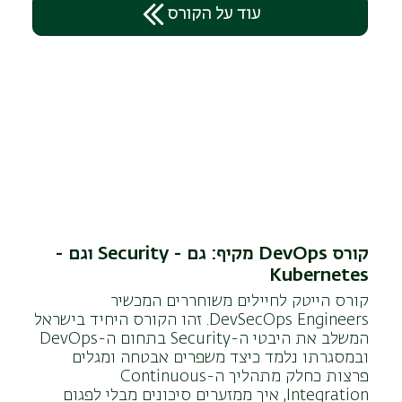
עוד על הקורס
קורס DevOps מקיף: גם - Security וגם -
Kubernetes
קורס הייטק לחיילים משוחררים המכשיר
DevSecOps Engineers. זהו הקורס היחיד בישראל
המשלב את היבטי ה-Security בתחום ה-DevOps
ובמסגרתו נלמד כיצד משפרים אבטחה ומגלים
פרצות כחלק מתהליך ה-Continuous
Integration, איך ממזערים סיכונים מבלי לפגום