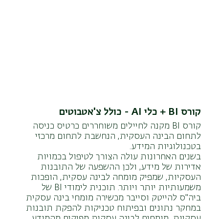
קורס BI + כלי AI - כולל צ'אטבוטים
קורס BI מקנה לחיילים משוחררים כרטיס כניסה
לתחום הבינה העסקית, הנחשבת לתחום מרכזי
בטכנולוגיות המידע.
בשנים האחרונות עולה הצורך לטיפול בכמויות
אדירות של מידע, ולכן ההשפעה של התובנות
העסקיות, שמפיק מומחה לבינה עסקית, הופכות
משמעותיות יותר ויותר. תוכנית לימודי BI של
ביה"ס להייטק וסייבר מכשירה מומחי בינה עסקית
במחקר נתונים ובפיתוח טכניקות להפקת תובנות
עסקיות. מומחים לבינה עסקית מפיקים מהמידע