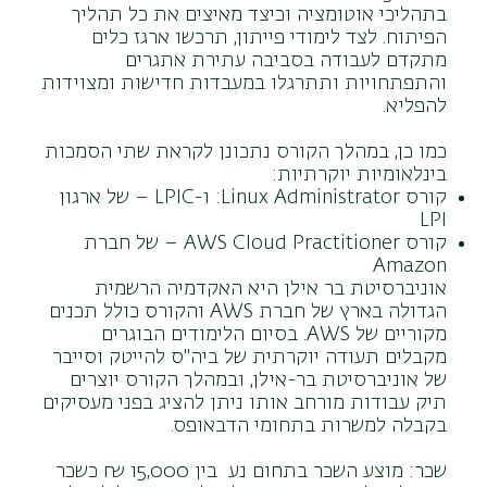
בתהליכי אוטומציה וכיצד מאיצים את כל תהליך
הפיתוח. לצד לימודי פייתון, תרכשו ארגז כלים
מתקדם לעבודה בסביבה עתירת אתגרים
והתפתחויות ותתרגלו במעבדות חדישות ומצוידות
להפליא.
כמו כן, במהלך הקורס נתכונן לקראת שתי הסמכות
בינלאומיות יוקרתיות:
קורס LPIC-1 :Linux Administrator – של ארגון
LPI
קורס AWS Cloud Practitioner – של חברת
Amazon
אוניברסיטת בר אילן היא האקדמיה הרשמית
הגדולה בארץ של חברת AWS והקורס כולל תכנים
מקוריים של AWS. בסיום הלימודים הבוגרים
מקבלים תעודה יוקרתית של ביה"ס להייטק וסייבר
של אוניברסיטת בר-אילן, ובמהלך הקורס יוצרים
תיק עבודות מורחב אותו ניתן להציג בפני מעסיקים
בקבלה למשרות בתחומי הדבאופס.
שכר: מוצע השכר בתחום נע בין 15,000 ₪ כשכר