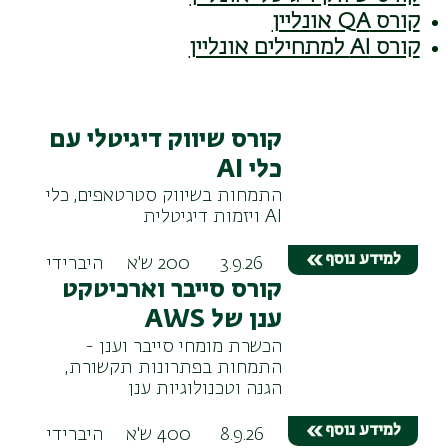
קורס QA אונליין
קורס AI למתחילים אונליין
קורס שיווק דיגיטלי עם
כלי AI
התמחות בשיווק סטרטאפים, כלי
AI ויזמות דיגיטלית
למידע נוסף
200 ש'א
3.9.26
היברידי
קורס סייבר וארכיטקט
ענן של AWS
הכשרת מומחי סייבר וענן -
התמחות בפתרונות תקשורת,
הגנה וטכנולוגיות ענן
למידע נוסף
400 ש'א
8.9.26
היברידי