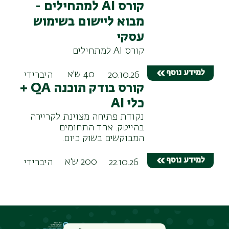
קורס AI למתחילים -
מבוא ליישום בשימוש
עסקי
קורס AI למתחילים
למידע נוסף
40 ש'א
20.10.26
היברידי
קורס בודק תוכנה QA +
כלי AI
נקודת פתיחה מצוינת לקריירה
בהייטק. אחד התחומים
המבוקשים בשוק כיום.
למידע נוסף
200 ש'א
22.10.26
היברידי