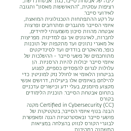
ליבה של אבטחת סייבר, כגון: אבטחת רשת,
רציפות עסקית, "התאוששות מאסון" ותגובה
לאירועי סייבר.
על רקע ההתפתחות הטכנולוגית המואצת,
איומי הסייבר מתגברים ומתרחבים ופרצות
אבטחה מהוות סיכון משמעותי ליחידים,
לחברות, לארגונים אך גם למדינות. מפריצות
אל מאגרי נתונים ועד מתקפות של תוכנות
כופר, מהאקרים בודדים ועד לסינדיקטים
מתוחכמים של פשעי סייבר - ההשלכות של
איומי סייבר יכולות להיות הרסניות. הן
עלולות לגרום להפסדים כספיים, לפגוע
בביטחון הלאומי או לחולל נזק למוניטין. כדי
להילחם באיומים אלו ביעילות, דרושים אנשי
מקצוע מיומנים, בעלי ידע וכישורים עדכניים
בתחום אבטחת הסייבר. תוכנית הלימודים
בקורס
(Certified in Cybersecurity (CCׂ מקנה
הבנה בנוף איומי הסייבר, בטקטיקות של
פושעי סייבר ובאסטרטגיות הגנה ומאפשרת
לבוגרי הקורס לנווט בהצלחה במציאות
המשתנה במהירות.