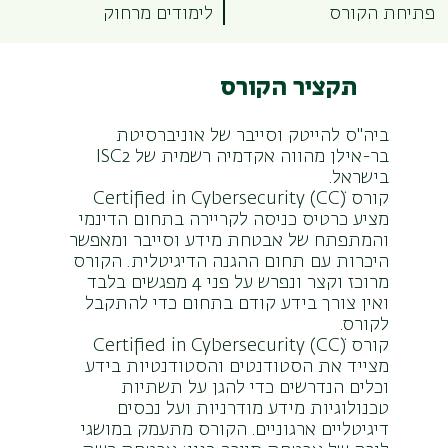
פתיחת הקורס
לימודים מרחוק
תקציר הקורס
ביה"ס להייטק וסייבר של אוניברסיטת
בר-אילן מהווה אקדמיה רשמית של ISC2
בישראל.
קורס (Certified in Cybersecurity (CCׂ
מציע כרטיס כניסה לקריירה בתחום הדינמי
והמתפתח של אבטחת מידע וסייבר ומאפשר
היכרות עם תחום ההגנה הדיגיטלית. הקורס
מרוכז וקצר ונפרש על פני 4 מפגשים בלבד
ואין צורך בידע קודם בתחום כדי להתקבל
לקורס.
קורס (Certified in Cybersecurity (CCׂ
מצייד את הסטודנטים והסטודנטיות בידע
וכלים הנדרשים כדי להגן על תשתיות
טכנולוגיות מידע מודרניות ועל נכסים
דיגיטליים ארגוניים. הקורס מתעמק במושגי