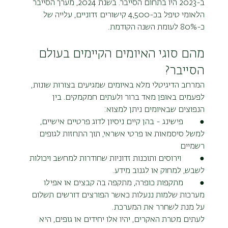
ב-2023 היו בתחום הסייבר. בשנת 2024, מערך הסייבר 
הלאומי טיפל בכ-4,500 קישורים זדוניים, עלייה של 
כ-80% לעומת השנה הקודמת.
מהם סוגי האיומים הקיימים בעולם 
הסייבר?
המרחב הדיגיטלי מלא באיומים שמגיעים בצורות שונות, 
לפעמים באופן מאד ברור ולעתים חמקמקים. בין 
הנפוצים שבאיומים ניתן למצוא:
●        פישינג - בהן קיים ניסיון לדוג פרטיים אישיים, 
למשל סיסמאות או פרטי אשראי, תוך התחזות לגופים 
רשמיים
●        
וירוסים ותוכנות זדוניות שחודרות למחשב ויכולות 
לשבש, למחוק או לגנוב מידע.
●        מתקפות כופרה, מתקפה בה קבצים או אפילו 
מערכות שלמות ננעלות כאשר הפורצים דורשים תשלום 
על מנת לשחרר את המערכת.
לעתים מטרת האקרים, יהיו אלו יחידים או גופים, היא 