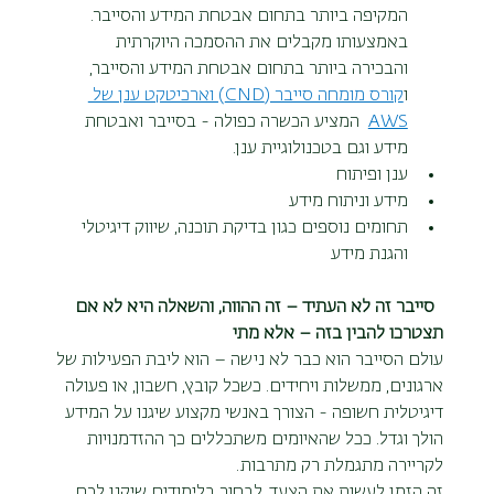
המקיפה ביותר בתחום אבטחת המידע והסייבר. 
באמצעותו מקבלים את ההסמכה היוקרתית 
והבכירה ביותר בתחום אבטחת המידע והסייבר, 
ו
קורס מומחה סייבר (CND) וארכיטקט ענן של 
AWS
המציע הכשרה כפולה - בסייבר ואבטחת 
מידע וגם בטכנולוגיית ענן.
ענן ופיתוח
מידע וניתוח מידע
תחומים נוספים כגון בדיקת תוכנה, שיווק דיגיטלי 
והגנת מידע
סייבר זה לא העתיד – זה ההווה, והשאלה היא לא אם 
תצטרכו להבין בזה – אלא מתי
עולם הסייבר הוא כבר לא נישה – הוא ליבת הפעילות של 
ארגונים, ממשלות ויחידים. כשכל קובץ, חשבון, או פעולה 
דיגיטלית חשופה - הצורך באנשי מקצוע שיגנו על המידע 
הולך וגדל. ככל שהאיומים משתכללים כך ההזדמנויות 
לקריירה מתגמלת רק מתרבות.
זה הזמן לעשות את הצעד. לבחור בלימודים שיקנו לכם 