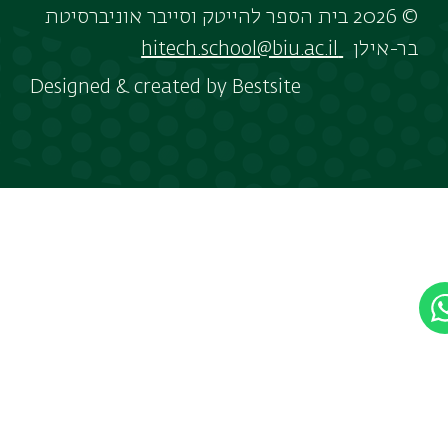
© 2026 בית הספר להייטק וסייבר אוניברסיטת
בר-אילן
hitech.school@biu.ac.il
Designed & created by
Bestsite