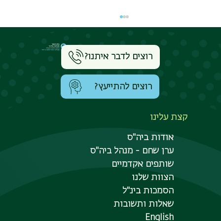
רוצים לדבר איתנו?
רוצים להתייעץ?
קצת עלינו
תפקיד ה־ CISO השתנה: ערן שחם, מסביר
אודות ביה"ס
בריאיון: כיצד מכשירים כיום מנהלי אבטחת
מידע
ערן שחם - מנהל ביה"ס
שותפים אקדמיים
הצוות שלנו
הסמכות בינ"ל
שאלות ותשובות
English