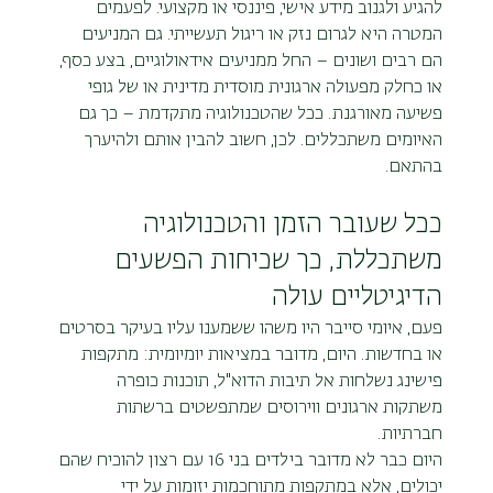
להגיע ולגנוב מידע אישי, פיננסי או מקצועי. לפעמים 
המטרה היא לגרום נזק או ריגול תעשייתי. גם המניעים 
הם רבים ושונים – החל ממניעים אידאולוגיים, בצע כסף, 
או כחלק מפעולה ארגונית מוסדית מדינית או של גופי 
פשיעה מאורגנת. ככל שהטכנולוגיה מתקדמת – כך גם 
האיומים משתכללים. לכן, חשוב להבין אותם ולהיערך 
בהתאם.
ככל שעובר הזמן והטכנולוגיה 
משתכללת, כך שכיחות הפשעים 
הדיגיטליים עולה
פעם, איומי סייבר היו משהו ששמענו עליו בעיקר בסרטים 
או בחדשות. היום, מדובר במציאות יומיומית: מתקפות 
פישינג נשלחות אל תיבות הדוא"ל, תוכנות כופרה 
משתקות ארגונים ווירוסים שמתפשטים ברשתות 
חברתיות.
היום כבר לא מדובר בילדים בני 16 עם רצון להוכיח שהם 
יכולים, אלא במתקפות מתוחכמות יזומות על ידי 