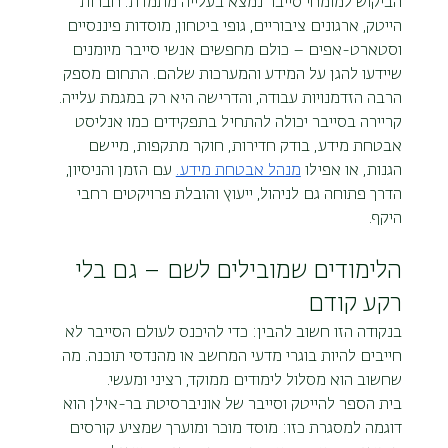
הביקוש למומחי סייבר נמצא בעלייה מתמדת. חברות 
הייטק, ארגונים ציבוריים, גופי ביטחון, מוסדות פיננסיים 
וסטארט-אפים – כולם מחפשים אנשי סייבר מיומנים 
שיידעו להגן על המידע והמערכות שלהם. התחום מספק 
הרבה הזדמנויות עבודה, והדרישה היא רק במגמת עלייה.
קריירה בסייבר יכולה להתחיל בתפקידים כמו אנליסט 
אבטחת מידע, בודק חדירות, חוקר מתקפות, מיישם 
הגנות, או אפילו 
מנהל אבטחת מידע.
 עם הזמן והניסיון, 
הדרך פתוחה גם לניהול, ייעוץ והובלת פרויקטים רחבי 
היקף.
הלימודים שמובילים לשם – גם בלי 
רקע קודם
בנקודה הזו חשוב להבין: כדי להיכנס לעולם הסייבר לא 
חייבים להיות בוגרי מדעי המחשב או מהנדסי תוכנה. מה 
שחשוב הוא מסלול לימודים ממוקד, רציני ומעשי.
בית הספר להייטק וסייבר של אוניברסיטת בר-אילן הוא 
דוגמה למסגרת כזו: מוסד מוכר ומוערך שמציע קורסים 