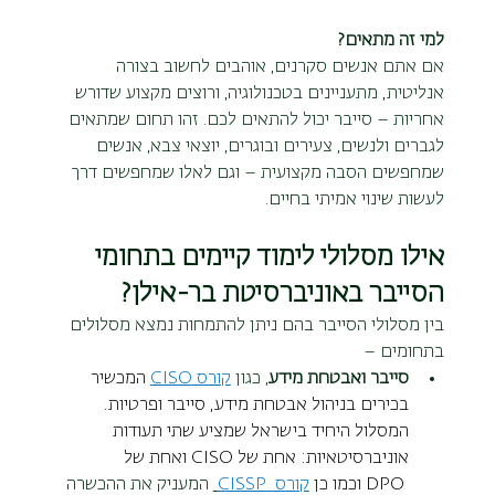
למי זה מתאים?
אם אתם אנשים סקרנים, אוהבים לחשוב בצורה 
אנליטית, מתעניינים בטכנולוגיה, ורוצים מקצוע שדורש 
אחריות – סייבר יכול להתאים לכם. זהו תחום שמתאים 
לגברים ולנשים, צעירים ובוגרים, יוצאי צבא, אנשים 
שמחפשים הסבה מקצועית – וגם לאלו שמחפשים דרך 
לעשות שינוי אמיתי בחיים.
אילו מסלולי לימוד קיימים בתחומי 
הסייבר באוניברסיטת בר-אילן?
בין מסלולי הסייבר בהם ניתן להתמחות נמצא מסלולים 
בתחומים –
סייבר ואבטחת מידע
, כגון 
קורס CISO
המכשיר 
בכירים בניהול אבטחת מידע, סייבר ופרטיות. 
המסלול היחיד בישראל שמציע שתי תעודות 
אוניברסיטאיות: אחת של CISO ואחת של 
 DPO וכמו כן 
קורס  CISSP
 המעניק את ההכשרה 