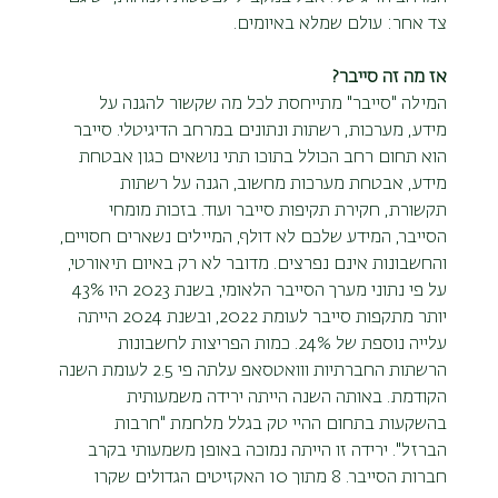
צד אחר: עולם שמלא באיומים.
אז מה זה סייבר?
המילה "סייבר" מתייחסת לכל מה שקשור להגנה על 
מידע, מערכות, רשתות ונתונים במרחב הדיגיטלי. סייבר 
הוא תחום רחב הכולל בתוכו תתי נושאים כגון אבטחת 
מידע, אבטחת מערכות מחשוב, הגנה על רשתות 
תקשורת, חקירת תקיפות סייבר ועוד. בזכות מומחי 
הסייבר, המידע שלכם לא דולף, המיילים נשארים חסויים, 
והחשבונות אינם נפרצים. מדובר לא רק באיום תיאורטי, 
על פי נתוני מערך הסייבר הלאומי, בשנת 2023 היו 43% 
יותר מתקפות סייבר לעומת 2022, ובשנת 2024 הייתה 
עלייה נוספת של 24%. כמות הפריצות לחשבונות 
הרשתות החברתיות ווואטסאפ עלתה פי 2.5 לעומת השנה 
הקודמת. באותה השנה הייתה ירידה משמעותית 
בהשקעות בתחום ההיי טק בגלל מלחמת "חרבות 
הברזל". ירידה זו הייתה נמוכה באופן משמעותי בקרב 
חברות הסייבר. 8 מתוך 10 האקזיטים הגדולים שקרו 