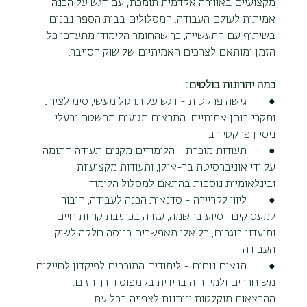
מקצועיים באווירה אקדמית תומכת, עם דגש על הכנה 
אמיתית לעולם העבודה. המסלולים בבית הספר נבנים 
בשיתוף עם התעשייה, כך שהחומר הלימודי מתעדכן כל 
הזמן ומותאם לצרכים האמיתיים של שוק הסייבר.
כמה יתרונות בולטים:
●        גישה פרקטית - דגש על תרגול מעשי, סימולציות 
ומקרי בוחן אמיתיים. המרצים מגיעים מהשטח ובעלי 
ניסיון פרקטי רב
●        תעודות מוכרת - הלימודים מקנים תעודה חתומה 
על ידי אוניברסיטת בר-אילן, ותעודות מקצועיות 
ובינלאומיות נוספות בהתאם למסלול הלימוד
●        ליווי לקריירה - סדנאות הכנה לעבודה, חיבור 
למעסיקים, וסיוע בהשמה, עזרה בכתיבת קורות חיים 
ומועדון בוגרים, כל אלו מאפשרים כניסה חלקה לשוק 
העבודה
●        תנאים נוחים - לימודים המוכרים לפיקדון לחיילים 
משוחררים ולמידה היברידית בקמפוס ודרך הזום. 
ההרצאות מוקלטות וניתנות לצפייה בכל עת