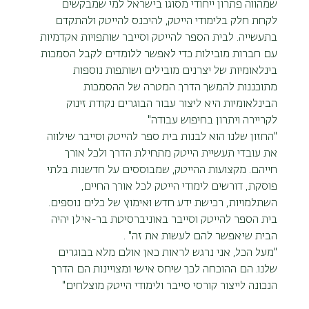
שמהווה פתרון ייחודי מסוגו בישראל למי שמבקשים 
לקחת חלק בלימודי הייטק, להיכנס להייטק ולהתקדם 
בתעשייה. לבית הספר להייטק וסייבר שותפויות אקדמיות 
עם חברות מובילות כדי לאפשר ללומדים לקבל הסמכות 
בינלאומיות של יצרנים מובילים ושותפות נוספות 
מתוכננות להמשך הדרך. המטרה של ההסמכות 
הבינלאומיות היא ליצור עבור הבוגרים נקודת זינוק 
לקריירה ויתרון בחיפוש עבודה"
"החזון שלנו הוא לבנות בית ספר להייטק וסייבר שילווה 
את עובדי תעשיית הייטק מתחילת הדרך ולכל אורך 
חייהם. מקצועות ההייטק, שמבוססים על חדשנות בלתי 
פוסקת, דורשים לימודי הייטק לכל אורך החיים, 
השתלמויות, רכישת ידע חדש ואימוץ של כלים נוספים. 
בית הספר להייטק וסייבר באוניברסיטת בר-אילן יהיה 
הבית שיאפשר להם לעשות את זה" .
"מעל הכל, אני נרגש לראות כאן אולם מלא בבוגרים 
שלנו. הם ההוכחה לכך שיחס אישי ומצויינות הם הדרך 
הנכונה לייצור קורסי סייבר ולימודי הייטק מוצלחים"