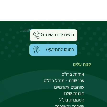
רוצים לדבר איתנו?
רוצים להתייעץ?
קצת עלינו
אודות ביה"ס
ערן שחם - מנהל ביה"ס
שותפים אקדמיים
סבה להייטק - הצעד הראשון לקריירה בהייטק מתחיל
אן
הצוות שלנו
הסמכות בינ"ל
שאלות ותשובות