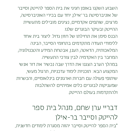
השבוע השקנו באופן חגיגי את בית הספר להייטק וסייבר 
של אוניברסיטת בר־אילן, יחד עם בכירי האוניברסיטה, 
מרצים, שותפים אקדמיים, נציגים מובילים מתעשיית 
ההייטק ובעיקר הבוגרים שלנו.
הכנס סימן את תחילתו של חזון גדול. ליצור בית אחד 
ללימודי תעודה מתקדמים בתחומי הסייבר, הבינה 
המלאכותית, הדאטה, הענן, אבטחת המידע והטכנולוגיה, 
המחבר בין האקדמיה לבין צורכי התעשייה.
במהלך הערב הצגנו את הדרך שבה נכשיר את דור אנשי 
המקצוע הבא: תוכניות לימוד עדכניות, תרגול מעשי, 
שיתופי פעולה עם חברות וארגונים בינלאומיים, והכשרות 
שמעניקות לבוגרים כלים אמיתיים להשתלבות 
ולהתקדמות בעולם ההייטק.
דבריי ערן שחם, מנהל בית ספר 
להייטק וסייבר בר-אילן
"בית הספר להייטק וסייבר יהווה מסגרת לימודים חדשנית, 