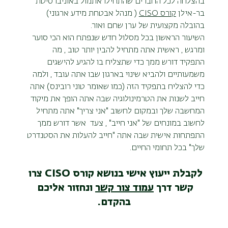
בהצלחה לכל החברים שהתחילו אתמול באוניברסיטת 
בר-אילן 
קורס CISO
 ( מנהל אבטחת מידע ארגוני) 
בהובלה מקצועית של ערן שחם ואור.
השיעור הראשון בכל מסלול חדש שנפתח הוא הכי סוער 
ומרגש , ראשית אתה מתחיל להבין יותר טוב , מה 
התפקיד דורש ממך כדי שתצליח בו להגיע להישגים 
משמעותיים ולהביא שינוי בארגון שבו אתה עובד , ולמה 
כדי להצליח בתפקיד הזה (כמו שאומר טוני רובינס) אתה 
חייב לשנות את הטרמינולוגיה שבה אתה הופך את מיקוד 
המחשבה שלך ובמקום לחשוב "אני צריך" אתה מתחיל 
לחשוב במונחים של "אני חייב" , צעד  אשר דורש ממך 
התפתחות אישית שבה אתה "חייב להעלות את הסטנדרט 
שלך" בכל תחומי החיים.
לקבלת ייעוץ אישי בנושא קורס CISO צרו 
קשר דרך 
עמוד צור קשר
 ונחזור אליכם 
בהקדם.