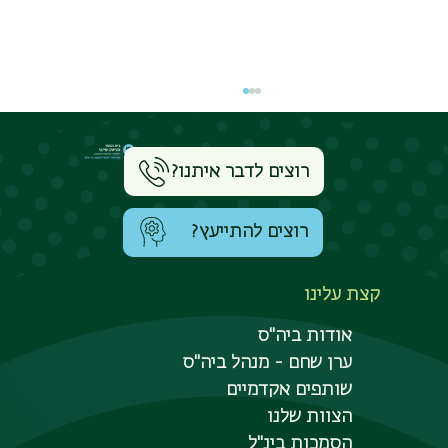
רוצים לדבר איתנו?
רוצים להתייעץ?
קצת עלינו
תפקיד ה־ CISO השתנה: ערן שחם, מסביר
אודות ביה"ס
בריאיון: כיצד מכשירים כיום מנהלי אבטחת
מידע
ערן שחם - מנהל ביה"ס
שותפים אקדמיים
הצוות שלנו
הסמכות בינ"ל