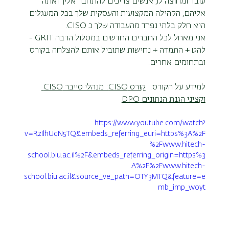
עובד ומחוצה לו, אנשים צריכים להתחבר אליך ואתה 
אליהם, הקהילה המקצועית והעסקית שלך בכל המעגלים 
היא חלק בלתי נפרד מהעבודה שלך כ CISO.
אני מאחל לכל החברים החדשים במסלול הרבה GRIT - 
להט + התמדה + נחישות שתוביל אותם להצלחה בקורס 
ובתחומים אחרים.
למידע על הקורס:  
קורס CISO: מנהלי סייבר CISO 
וקציני הגנת הנתונים DPO
https://www.youtube.com/watch?
v=RzIlhUqN5TQ&embeds_referring_euri=https%3A%2F
%2Fwww.hitech-
school.biu.ac.il%2F&embeds_referring_origin=https%3
A%2F%2Fwww.hitech-
school.biu.ac.il&source_ve_path=OTY3MTQ&feature=e
mb_imp_woyt