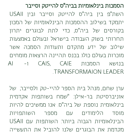
הסמכות בינלאומיות בביה"ס להייטק וסייבר
השת"פ בין ביה"ס להייטק וסייבר ובין USAII 
יתמקד בשילוב ההסמכות הבינלאומיות של המכון 
בקורסים של ביה"ס, כדי לתת לבוגרים יתרון 
תחרותי בשוק העבודה בישראל ובעולם באמצעות 
שילוב של ידע מתקדם ותעודות הסמכה אשר 
מוכרות בעולם כולו. בכנס תהיינה הרצאות מומחים 
בנושא הסמכות CAIS, CAIE ו- AI 
TRANSFORMAION LEADER.
ערן שחם, מנהל בית הספר להיי-טק ולסייבר,  של 
אוניברסיטת בר-אילן: "שמח בשותפות אקדמית 
בינלאומית נוספת של ביה"ס. אנו ממשיכים להיות 
מוסד הלימודים עם מספר השותפויות 
הבינלאומיות הגבוה ביותר. השותפות עם USAII 
מקדמת את הבוגרים שלנו להוביל את התעשייה 