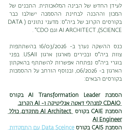
לעידן החדש של הבינה המלאכותית. התכנים של 
המכון וההכנה לבחינת ההסמכה ישולבו כבר 
בקורסים הקרוב של ביה"ס: מדעני נתונים (DATA 
SCIENCE), AI ARCHITECT וגם CDO" .
כנס ההשקה נערך ב- 16/03/2026 בהשתתפות 
צוות ביה"ס ובכירים מארגון ארגון USAII. בפני 
בוגרי ביה"ס נפתחה אפשרות להשתתף בהאקתון 
הארגון ב- 06/2026, ובנוסף הורחב על ההסמכות 
בקורסים הבאים:
הסמכת AI Transformation Leader ב
קורס
 CDAIO למנהלי דאטה אנליטיקה ו- AI הקרוב.
הסמכת 
CAIE בקורס 
 AI Architect מתקדם, כולל 
AI Engineer
הסמכת 
CAIS בקורס 
Data Sceince עם התמקדות 