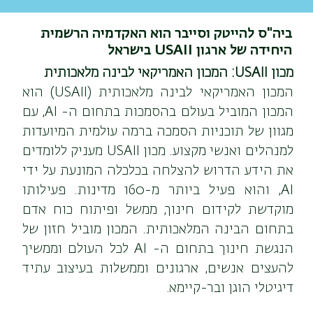
ביה"ס להייטק וסייבר הוא האקדמיה הרשמית
היחידה של ארגון USAII בישראל
מכון USAII: המכון האמריקאי לבינה מלאכותית 
המכון האמריקאי לבינה מלאכותית (USAII) הוא 
המכון המוביל בעולם בהסמכות בתחום ה- AI, עם 
מגוון של תוכניות הסמכה ברמה עולמית המיועדות 
למנהלים ואנשי מקצוע. מכון USAII מעניק ללומדים 
את הידע הדרוש להצלחה בכלכלה המונעת על ידי 
AI, והוא פעיל ביותר מ-160 מדינות. פעילותו 
מוקדשת לקידום חינוך, ממשל ופיתוח כוח אדם 
בתחום הבינה המלאכותית. המכון מוביל חזון של 
הנגשת חינוך בתחום ה- AI לכל העולם וממשיך 
להעצים אנשים, ארגונים וממשלות בעיצוב עתיד 
דיגיטלי הוגן ובר-קיימא.